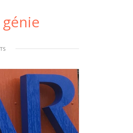
 génie
NTS